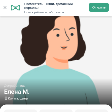
Помогатель - няни, домашний 
Главная
Домработницы
Домработницы в Калуге
Открыть
персонал
Поиск работы и работников
Домработница
Елена М.
Калуга, Центр