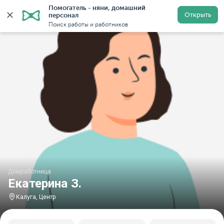
Помогатель - няни, домашний 
Главная
Домработницы
Домработницы в Калуге
Открыть
персонал
Поиск работы и работников
Домработница
Екатерина З.
Калуга, Центр