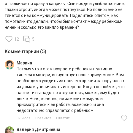
отталкивает и сразу в капризы. Сын вроде и улыбается няне,
глазки строит, иногда может потянуться. Но полноценно не
тянется с ней коммуницировать. Поделитесь опытом, как
помогали/что делали, чтобы был контакт между ребенком-
няней и сколько это заняло времени?
12
5
Комментариии (5)
Марина
Потому что в этом возрасте ребенок интуитивно
тянется к матери, он чувствует ваше присутствие. Вам
необходимо уходить из поля его зрения на пару часов
из дома и увеличивать интервал. Когда он поймет, что
вас нет и вы надолго отлучаетесь, может, ему будет
легче. Няня, конечно, не заменит маму, но и
присмотритесь к ее работе, возможно, и она
недостаточно справляется с ребенком.
07 июля
Нравится
Ответить
Валерия Дмитриевна