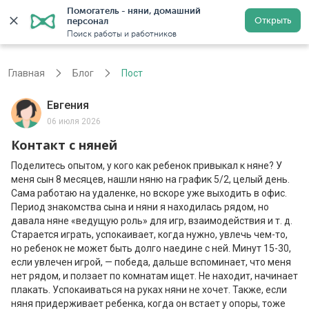
Помогатель - няни, домашний 
Открыть
персонал
Москва
Войти
Регистрация
Поиск работы и работников
Главная
Блог
Пост
Евгения
06 июля 2026
Контакт с няней
Поделитесь опытом, у кого как ребенок привыкал к няне? У
меня сын 8 месяцев, нашли няню на график 5/2, целый день.
Сама работаю на удаленке, но вскоре уже выходить в офис.
Период знакомства сына и няни я находилась рядом, но
давала няне «ведущую роль» для игр, взаимодействия и т. д.
Старается играть, успокаивает, когда нужно, увлечь чем-то,
но ребенок не может быть долго наедине с ней. Минут 15-30,
если увлечен игрой, — победа, дальше вспоминает, что меня
нет рядом, и ползает по комнатам ищет. Не находит, начинает
плакать. Успокаиваться на руках няни не хочет. Также, если
няня придерживает ребенка, когда он встает у опоры, тоже