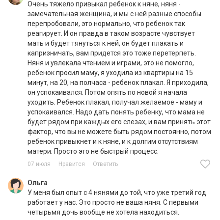
Очень тяжело привыкал ребенок к няне, няня -
замечательная женщина, и мы с ней разные способы
перепробовали, это нормально, что ребенок так
реагирует. И он правда в таком возрасте чувствует
мать и будет тянуться к ней, он будет плакать и
капризничать, вам придется это тоже перетерпеть.
Няня и увлекала чтением и играми, это не помогло,
ребенок просил маму, я уходила из квартиры на 15
минут, на 20, на полчаса - ребенок плакал. Я приходила,
он успокаивался. Потом опять по новой я начала
уходить. Ребенок плакал, получал желаемое - маму и
успокаивался. Надо дать понять ребенку, что мама не
будет рядом при каждых его слезах, и вам принять этот
фактор, что вы не можете быть рядом постоянно, потом
ребенок привыкнет и к няне, и к долгим отсутствиям
матери. Просто это не быстрый процесс.
07 июля
Нравится
Ответить
Ольга
У меня был опыт с 4 нянями до той, что уже третий год
работает у нас. Это просто не ваша няня. С первыми
четырьмя дочь вообще не хотела находиться.