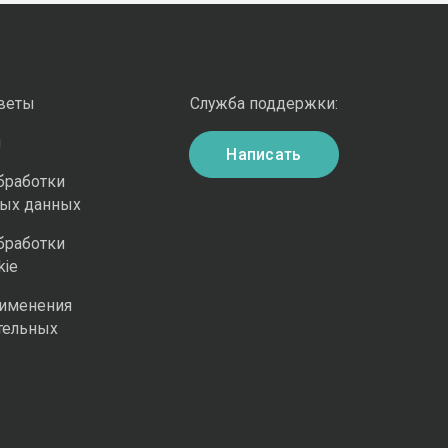
оветы
Служба поддержки:
и
Написать
бработки
ных данных
бработки
kie
рименения
тельных