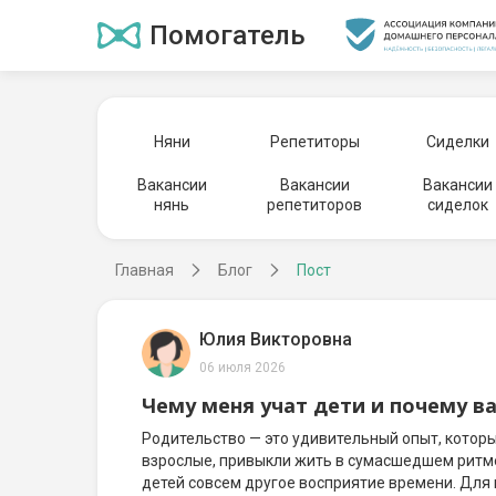
Помогатель
Няни
Репетиторы
Сиделки
Вакансии
Вакансии
Вакансии
нянь
репетиторов
сиделок
Главная
Блог
Пост
Юлия Викторовна
06 июля 2026
Чему меня учат дети и почему в
Родительство — это удивительный опыт, котор
взрослые, привыкли жить в сумасшедшем ритме,
детей совсем другое восприятие времени. Для н