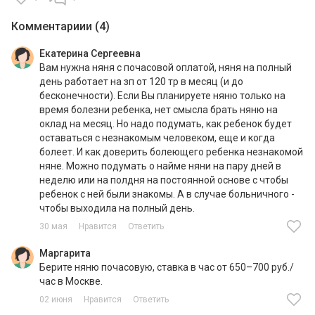
Комментариии (4)
Екатерина Сергеевна
Вам нужна няня с почасовой оплатой, няня на полный
день работает на зп от 120 тр в месяц (и до
бесконечности). Если Вы планируете няню только на
время болезни ребенка, нет смысла брать няню на
оклад на месяц. Но надо подумать, как ребенок будет
оставаться с незнакомым человеком, еще и когда
болеет. И как доверить болеющего ребенка незнакомой
няне. Можно подумать о найме няни на пару дней в
неделю или на полдня на постоянной основе с чтобы
ребенок с ней были знакомы. А в случае больничного -
30 мая
Нравится
Ответить
Маргарита
Берите няню почасовую, ставка в час от 650–700 руб./
час в Москве.
02 июня
Нравится
Ответить