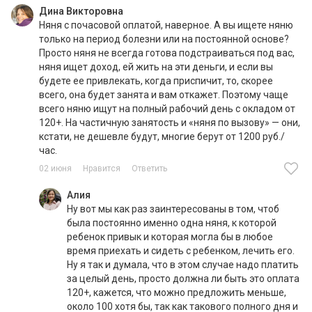
Дина Викторовна
Няня с почасовой оплатой, наверное. А вы ищете няню
только на период болезни или на постоянной основе?
Просто няня не всегда готова подстраиваться под вас,
няня ищет доход, ей жить на эти деньги, и если вы
будете ее привлекать, когда приспичит, то, скорее
всего, она будет занята и вам откажет. Поэтому чаще
всего няню ищут на полный рабочий день с окладом от
120+. На частичную занятость и «няня по вызову» — они,
кстати, не дешевле будут, многие берут от 1200 руб./
час.
02 июня
Нравится
Ответить
Алия
Ну вот мы как раз заинтересованы в том, чтоб
была постоянно именно одна няня, к которой
ребенок привык и которая могла бы в любое
время приехать и сидеть с ребенком, лечить его.
Ну я так и думала, что в этом случае надо платить
за целый день, просто должна ли быть это оплата
120+, кажется, что можно предложить меньше,
около 100 хотя бы, так как такового полного дня и