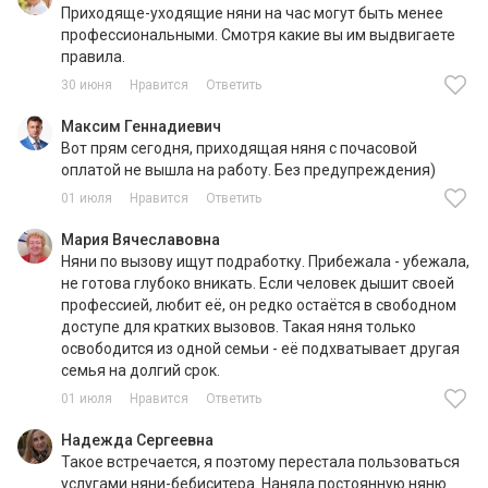
Приходяще-уходящие няни на час могут быть менее
профессиональными. Смотря какие вы им выдвигаете
правила.
30 июня
Нравится
Ответить
Максим Геннадиевич
Вот прям сегодня, приходящая няня с почасовой
оплатой не вышла на работу. Без предупреждения)
01 июля
Нравится
Ответить
Мария Вячеславовна
Няни по вызову ищут подработку. Прибежала - убежала,
не готова глубоко вникать. Если человек дышит своей
профессией, любит её, он редко остаётся в свободном
доступе для кратких вызовов. Такая няня только
освободится из одной семьи - её подхватывает другая
семья на долгий срок.
01 июля
Нравится
Ответить
Надежда Сергеевна
Такое встречается, я поэтому перестала пользоваться
услугами няни-бебиситера. Наняла постоянную няню.