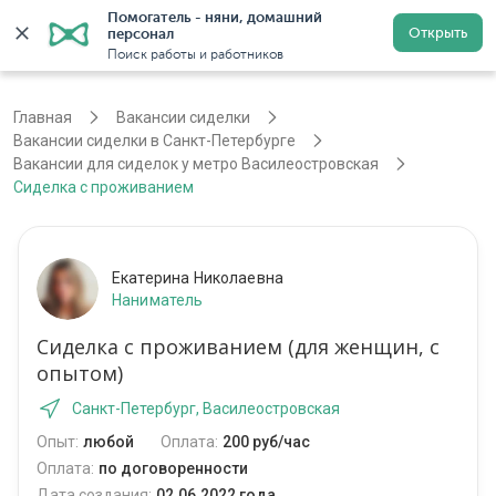
Помогатель - няни, домашний 
Открыть
персонал
Санкт-Петербург
Войти
Регистрация
Поиск работы и работников
Главная
Вакансии сиделки
Вакансии сиделки в Санкт-Петербурге
Вакансии для сиделок у метро Василеостровская
Сиделка с проживанием
Екатерина Николаевна
Наниматель
Сиделка с проживанием (для женщин, с
опытом)
Санкт-Петербург, Василеостровская
Опыт:
любой
Оплата:
200 руб/час
Оплата:
по договоренности
Дата создания:
02.06.2022 года