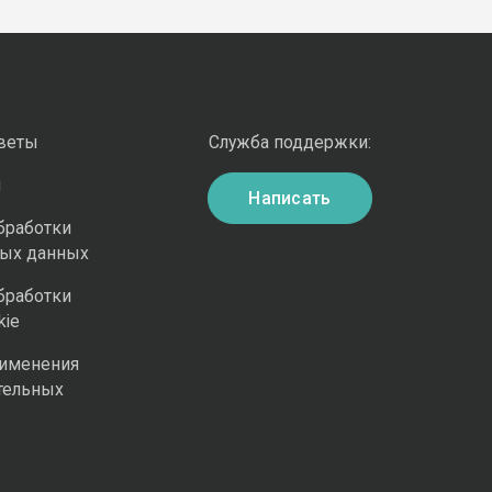
оветы
Служба поддержки:
и
Написать
бработки
ных данных
бработки
kie
рименения
тельных