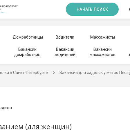
НАЧАТЬ ПОИСК
Домработницы
Водители
Массажисты
Вакансии
Вакансии
Вакансии
домработниц
водителей
массажистов
елки в Санкт-Петербурге
Вакансии для сиделок у метро Пло
ведица
ванием (для женщин)