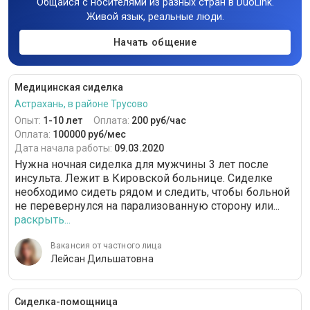
Общайся с носителями из разных стран в DuoLink.
Живой язык, реальные люди.
Начать общение
Медицинская сиделка
Астрахань, в районе Трусово
Опыт:
1-10 лет
Оплата:
200 руб/час
Оплата:
100000 руб/мес
Дата начала работы:
09.03.2020
Нужна ночная сиделка для мужчины 3 лет после
инсульта. Лежит в Кировской больнице. Сиделке
необходимо сидеть рядом и следить, чтобы больной
не перевернулся на парализованную сторону или...
раскрыть...
Вакансия от частного лица
Лейсан Дильшатовна
Сиделка-помощница