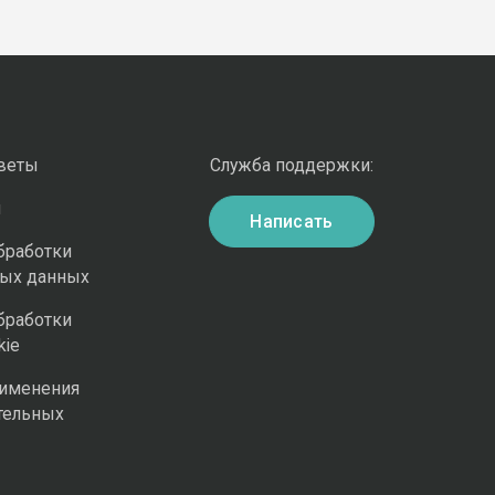
оветы
Служба поддержки:
и
Написать
бработки
ных данных
бработки
kie
рименения
тельных