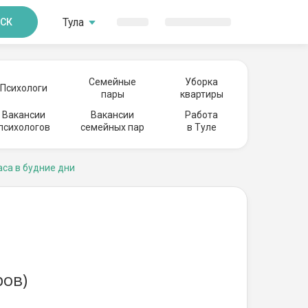
Тула
СК
Семейные
Уборка
Психологи
пары
квартиры
Вакансии
Вакансии
Работа
психологов
семейных пар
в Туле
аса в будние дни
ров)