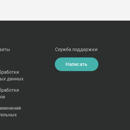
оветы
Служба поддержки:
и
Написать
бработки
ных данных
бработки
kie
рименения
тельных