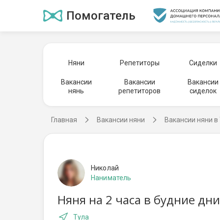
Помогатель
Няни
Репетиторы
Сиделки
Вакансии
Вакансии
Вакансии
нянь
репетиторов
сиделок
Главная
Вакансии няни
Вакансии няни в
Николай
Наниматель
Няня на 2 часа в будние дн
Тула