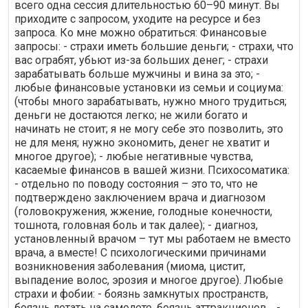
всего одна сессия длительностью 60–90 минут. Вы
приходите с запросом, уходите на ресурсе и без
запроса. Ко мне можно обратиться: Финансовые
запросы: - страхи иметь большие деньги; - страхи, что
вас ограбят, убьют из-за больших денег; - страхи
зарабатывать больше мужчины и вина за это; -
любые финансовые установки из семьи и социума:
(чтобы много зарабатывать, нужно много трудиться;
деньги не достаются легко; не жили богато и
начинать не стоит; я не могу себе это позволить, это
не для меня; нужно экономить, денег не хватит и
многое другое); - любые негативные чувства,
касаемые финансов в вашей жизни. Психосоматика:
- отдельно по поводу состояния – это то, что не
подтверждено заключением врача и диагнозом
(головокружения, жжение, голодные конечности,
тошнота, головная боль и так далее); - диагноз,
установленный врачом – тут мы работаем не вместо
врача, а вместе! С психологическими причинами
возникновения заболевания (миома, цистит,
выпадение волос, эрозия и многое другое). Любые
страхи и фобии: - боязнь замкнутых пространств,
боязнь летать на самолете, боязнь аттракционов… -