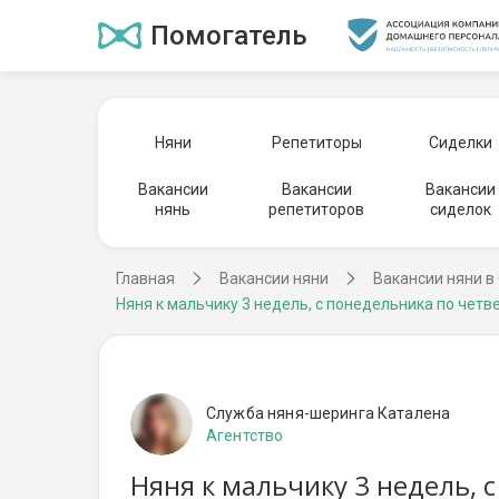
Помогатель
Няни
Репетиторы
Сиделки
Вакансии
Вакансии
Вакансии
нянь
репетиторов
сиделок
Главная
Вакансии няни
Вакансии няни в
Няня к мальчику 3 недель, с понедельника по четв
Служба няня-шеринга Каталена
Агентство
Няня к мальчику 3 недель, 