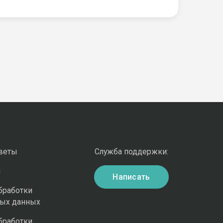
оветы
Служба поддержки:
и
Написать
бработки
ных данных
бработки