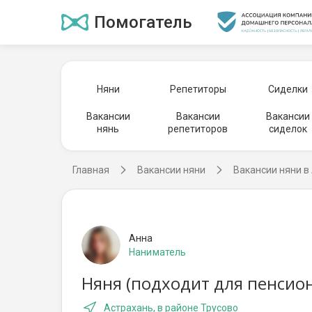
Помогатель
Няни
Репетиторы
Сиделки
Вакансии
Вакансии
Вакансии
нянь
репетиторов
сиделок
Главная
Вакансии няни
Вакансии няни в
Анна
Наниматель
Няня (подходит для пенсио
Астрахань, в районе Трусово