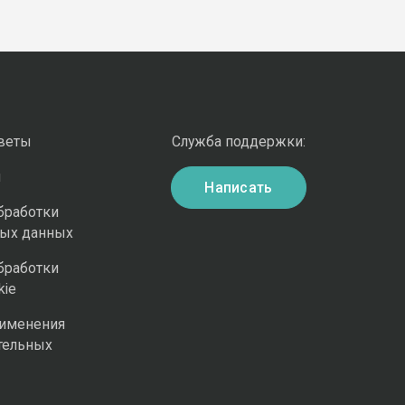
оветы
Служба поддержки:
и
Написать
бработки
ных данных
бработки
kie
рименения
тельных