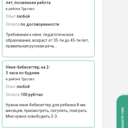
лет, посменная работа
в районе Трусово
Опыт:
любой
Оплата:
по договоренности
Требования к няне: педагогическое
образование, возраст от 35-ти до 45-ти лет,
правильная русская речь...
Няня-бебиситтер, на 2-
3 часа по будням
в районе Трусово
Опыт:
любой
Оплата:
100 руб/час
Нужна няня-бебиситтер для ребенка 8-ми
Напишите нам
месяцев, присмотреть, погулять, поиграть.
Мне нужно освободить 2-3...