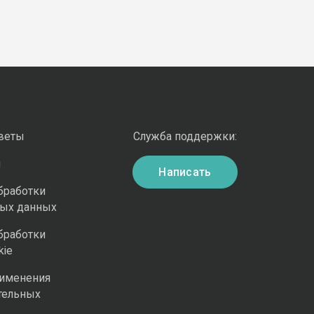
оветы
Служба поддержки:
и
Написать
бработки
ных данных
бработки
kie
рименения
тельных