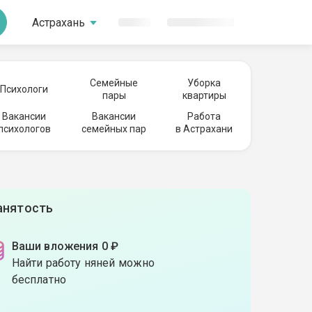
Астрахань
Семейные
Уборка
Психологи
пары
квартиры
Вакансии
Вакансии
Работа
психологов
семейных пар
в Астрахани
анятость
Ваши вложения 0 ₽
Найти работу няней можно
бесплатно