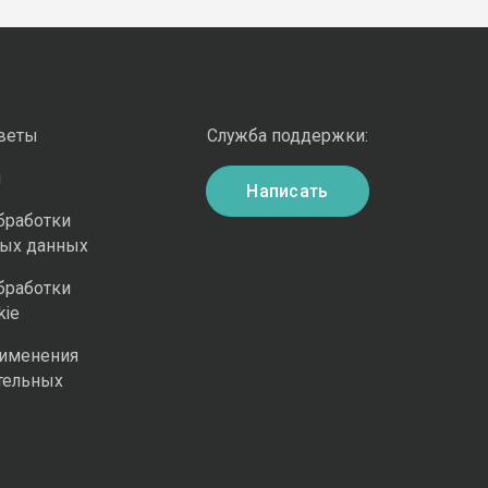
оветы
Служба поддержки:
и
Написать
бработки
ных данных
бработки
kie
рименения
тельных