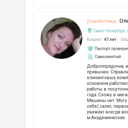
Оль
Домработница
Санкт-Петербург,
Возраст:
47 лет
Опы
Паспорт провере
Самозанятый
Добропорядочна, и
привычек. Справлю
клининговых компа
основном работаю 
работы в посуточн
года. Схожу в мага
Машины нет. Могу
себя.( салат, перв
уважаю всегда во
м.Академическая.