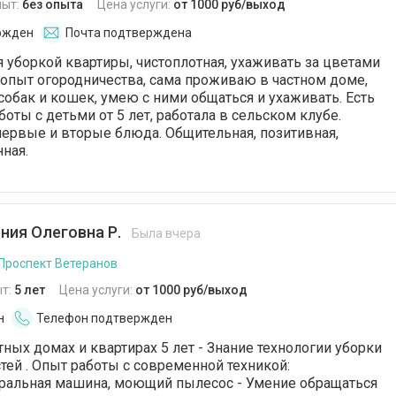
пыт:
без опыта
Цена услуги:
от 1000 руб/выход
ржден
Почта подтверждена
уборкой квартиры, чистоплотная, ухаживать за цветами
ь опыт огородничества, сама проживаю в частном доме,
бак и кошек, умею с ними общаться и ухаживать. Есть
оты с детьми от 5 лет, работала в сельском клубе.
ервые и вторые блюда. Общительная, позитивная,
ная.
ния Олеговна Р.
Была вчера
 Проспект Ветеранов
т:
5 лет
Цена услуги:
от 1000 руб/выход
н
Телефон подтвержден
ных домах и квартирах 5 лет - Знание технологии уборки
тей . Опыт работы с современной техникой:
иральная машина, моющий пылесос - Умение обращаться