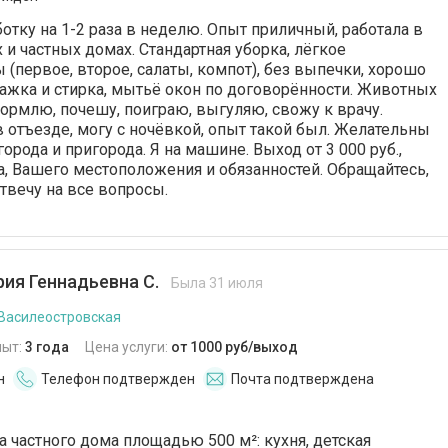
отку на 1-2 раза в неделю. Опыт приличный, работала в
 и частных домах. Стандартная уборка, лёгкое
 (первое, второе, салаты, компот), без выпечки, хорошо
ажка и стирка, мытьё окон по договорённости. Животных
ормлю, почешу, поиграю, выгуляю, свожу к врачу.
в отъезде, могу с ночёвкой, опыт такой был. Желательны
рода и пригорода. Я на машине. Выход от 3 000 руб.,
а, Вашего местоположения и обязанностей. Обращайтесь,
твечу на все вопросы.
ия Геннадьевна С.
Была 31 июля
 Василеостровская
пыт:
3 года
Цена услуги:
от 1000 руб/выход
н
Телефон подтвержден
Почта подтверждена
а частного дома площадью 500 м²: кухня, детская