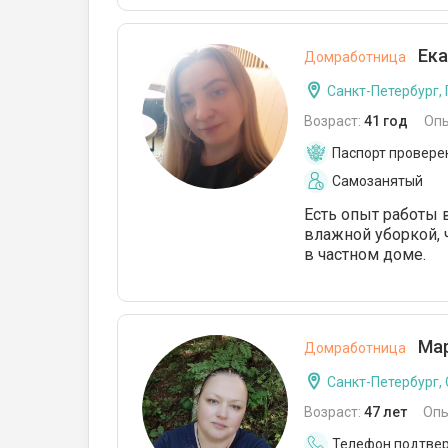
Ека
Домработница
Санкт-Петербург,
Возраст:
41 год
Оп
Паспорт провере
Самозанятый
Есть опыт работы 
влажной уборкой, ч
в частном доме.
Мар
Домработница
Санкт-Петербург,
Возраст:
47 лет
Опы
Телефон подтве