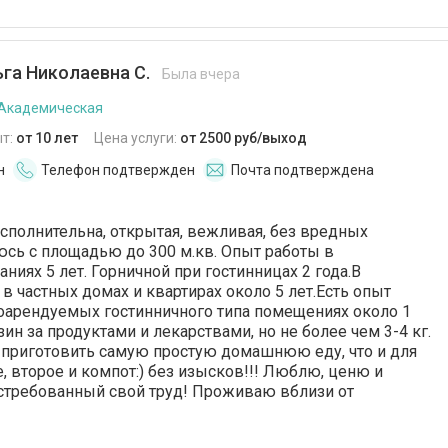
га Николаевна С.
Была вчера
 Академическая
т:
от 10 лет
Цена услуги:
от 2500 руб/выход
н
Телефон подтвержден
Почта подтверждена
сполнительна, открытая, вежливая, без вредных
сь с площадью до 300 м.кв. Опыт работы в
ниях 5 лет. Горничной при гостинницах 2 года.В
в частных домах и квартирах около 5 лет.Есть опыт
оарендуемых гостинничного типа помещениях около 1
зин за продуктами и лекарствами, но не более чем 3-4 кг.
 приготовить самую простую домашнюю еду, что и для
ое, второе и компот:) без изысков!!! Люблю, ценю и
стребованный свой труд! Проживаю вблизи от