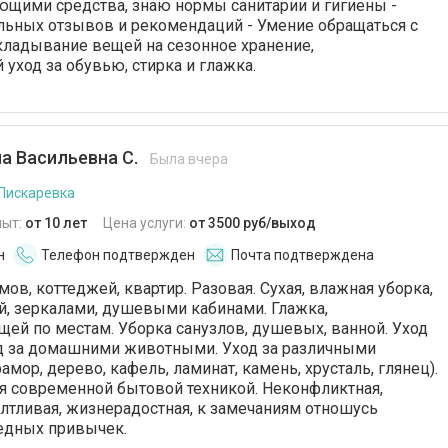
щими средства, знаю нормы санитарии и гигиены -
льных отзывов и рекомендаций - Умение обращаться с
кладывание вещей на сезонное хранение,
уход за обувью, стирка и глажка.
а Васильевна С.
Была вчера
 Пискаревка
пыт:
от 10 лет
Цена услуги:
от 3500 руб/выход
н
Телефон подтвержден
Почта подтверждена
ов, коттеджей, квартир. Разовая. Сухая, влажная уборка,
ой, зеркалами, душевыми кабинами. Глажка,
ей по местам. Уборка санузлов, душевых, ванной. Уход
од за домашними животными. Уход за различными
мор, дерево, кафель, ламинат, камень, хрусталь, глянец).
я современной бытовой техникой. Неконфликтная,
олтливая, жизнерадостная, к замечаниям отношусь
едных привычек.