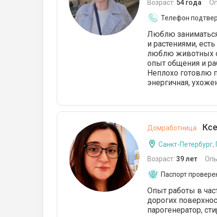
Возраст:
54 года
О
Телефон подтве
Люблю заниматься 
и растениями, ест
люблю животных со
опыт общения и раб
Неплохо готовлю п
энергичная, ухожен
Ксе
Домработница
Санкт-Петербург,
Возраст:
39 лет
Опы
Паспорт провере
Опыт работы в част
дорогих поверхнос
парогенератор, ст