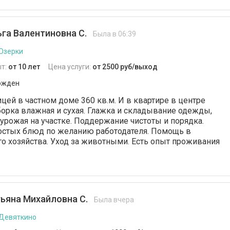
га Валентиновна С.
Была в 06:39
 Озерки
т:
от 10 лет
Цена услуги:
от 2500 руб/выход
ржден
цей в частном доме 360 кв.м. И в квартире в центре
Уборка влажная и сухая. Глажка и складывание одежды,
урожая на участке. Поддержание чистоты и порядка.
остых блюд по желанию работодателя. Помощь в
 хозяйства. Уход за животными. Есть опыт проживания
ьяна Михайловна С.
Была вчера
 Девяткино