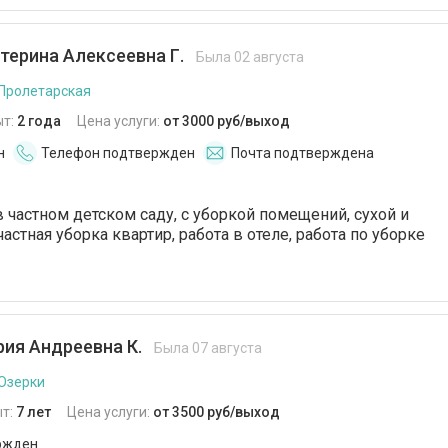
терина Алексеевна Г.
Была 02 августа
 Пролетарская
ыт:
2 года
Цена услуги:
от 3000 руб/выход
н
Телефон подтвержден
Почта подтверждена
в частном детском саду, с уборкой помещений, сухой и
астная уборка квартир, работа в отеле, работа по уборке
ия Андреевна К.
Была 07 августа
 Озерки
т:
7 лет
Цена услуги:
от 3500 руб/выход
ржден