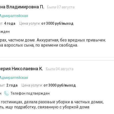
на Владимировна П.
Была 07 августа
 Адмиралтейская
т:
4 года
Цена услуги:
от 3000 руб/выход
ржден
ирах, частном доме. Аккуратная, без вредных привычек.
а взрослых сына, по времени свободна.
ерия Николаевна К.
Была 04 августа
 Адмиралтейская
пыт:
2 года
Цена услуги:
от 3000 руб/выход
н
Телефон подтвержден
 гостиницах, делала разовые уборки в частных домах,
ть, ищу подработку, связанную с уборкой дома