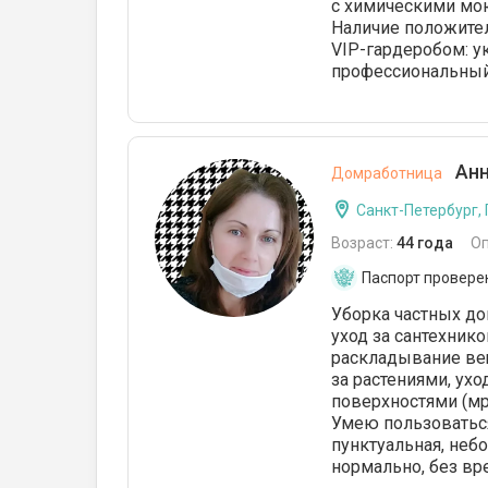
с химическими мою
Наличие положите
VIP-гардеробом: у
профессиональный 
Анн
Домработница
Санкт-Петербург,
Возраст:
44 года
О
Паспорт провере
Уборка частных дом
уход за сантехник
раскладывание вещ
за растениями, ух
поверхностями (мра
Умею пользоватьс
пунктуальная, неб
нормально, без вр