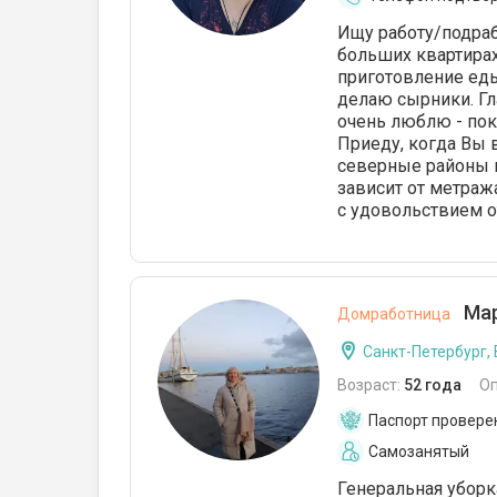
Ищу работу/подраб
больших квартирах
приготовление еды
делаю сырники. Гл
очень люблю - пок
Приеду, когда Вы 
северные районы го
зависит от метраж
с удовольствием о
Мар
Домработница
Санкт-Петербург,
Возраст:
52 года
О
Паспорт провере
Самозанятый
Генеральная уборк