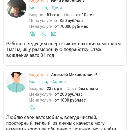
Водитель
Иван Иванович У.
Волгоград, Дачи
Возраст:
51 год
Опыт:
от 10 лет
Цена услуги:
от 350 руб/час
Цена услуги:
от 70000 руб/мес
Работаю ведущим энергетиком вахтовым методом
1м/1м, ищу размеренную подработку. Стаж
вождения авто 31 год.
Водитель
Алексей Михайлович Р.
Волгоград, Сарепта
Возраст:
23 года
Опыт:
без опыта
Цена услуги:
от 200 руб/час
Цена услуги:
от 1000 руб/мес
Люблю свой автомобиль, всегда чистый,
просторный, тёплый. из личных качеств могу
отметить хорошее общение с людьми, могу найти