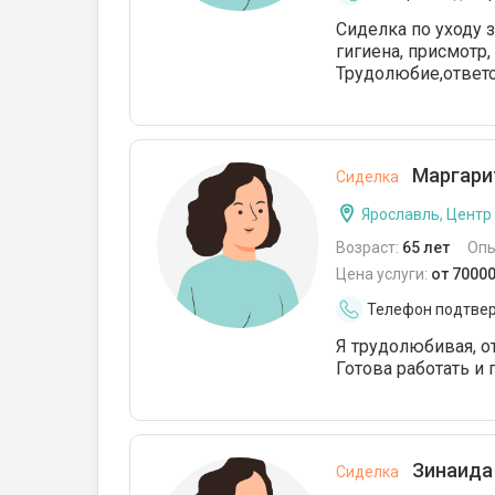
Сиделка по уходу 
гигиена, присмотр, 
Трудолюбие,ответс
Маргарит
Сиделка
Ярославль, Центр
Возраст:
65 лет
Опы
Цена услуги:
от 7000
Телефон подтве
Я трудолюбивая, о
Готова работать и
Зинаида
Сиделка