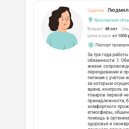
Людмила
Сиделка
Ярославская обла
Возраст:
48 лет
Опы
Цена услуги:
от 1000
Паспорт провере
За три года рабо
обязанности: 1. О
жизни: сопровожд
переодевании и пр
питания с учётом 
за которым осущес
врача, контроль з
товаров первой не
принадлежности, б
комфортного прож
атмосферы, общени
помощь в организа
здоровья и своев