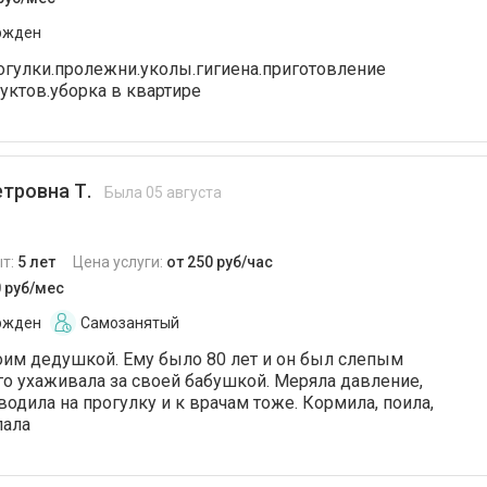
ржден
рогулки.пролежни.уколы.гигиена.приготовление
уктов.уборка в квартире
тровна Т.
Была 05 августа
т:
5 лет
Цена услуги:
от 250 руб/час
0 руб/мес
ржден
Самозанятый
воим дедушкой. Ему было 80 лет и он был слепым
го ухаживала за своей бабушкой. Меряла давление,
водила на прогулку и к врачам тоже. Кормила, поила,
лала