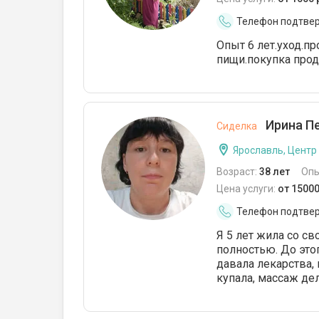
Телефон подтве
Опыт 6 лет.уход.п
пищи.покупка прод
Ирина Пе
Сиделка
Ярославль, Центр
Возраст:
38 лет
Опы
Цена услуги:
от 1500
Телефон подтве
Я 5 лет жила со с
полностью. До это
давала лекарства, 
купала, массаж де