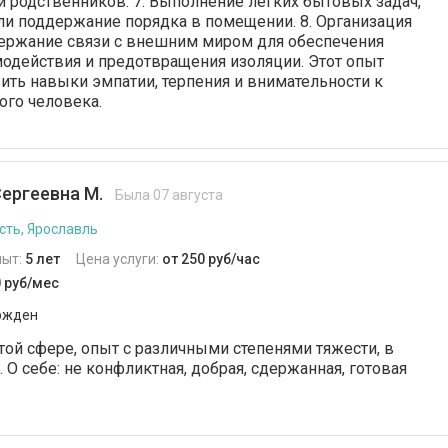
и родственников. 7. Выполнение лёгких бытовых задач,
или поддержание порядка в помещении. 8. Организация
держание связи с внешним миром для обеспечения
одействия и предотвращения изоляции. Этот опыт
ить навыки эмпатии, терпения и внимательности к
ого человека.
ергеевна М.
Была 07 августа
сть, Ярославль
пыт:
5 лет
Цена услуги:
от 250 руб/час
0 руб/мес
ржден
той сфере, опыт с различными степенями тяжести, в
О себе: не конфликтная, добрая, сдержанная, готовая