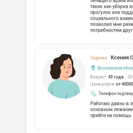
лечащего врача ил
таких как уборка 
прогулок или под
социального взаим
позволил мне разв
потребностям друг
Ксения С
Сиделка
Ярославская обла
Возраст:
43 года
О
Цена услуги:
от 4000
Телефон подтве
Работаю давно в э
основном лежачие. 
прийти на помощь.