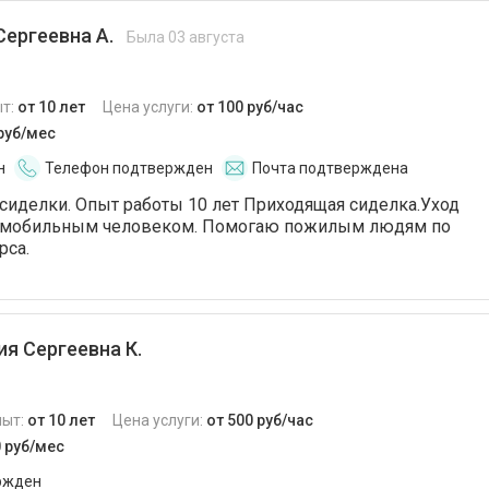
ергеевна А.
Была 03 августа
т:
от 10 лет
Цена услуги:
от 100 руб/час
 руб/мес
н
Телефон подтвержден
Почта подтверждена
сиделки. Опыт работы 10 лет Приходящая сиделка.Уход
омобильным человеком. Помогаю пожилым людям по
рса.
я Сергеевна К.
пыт:
от 10 лет
Цена услуги:
от 500 руб/час
0 руб/мес
ржден