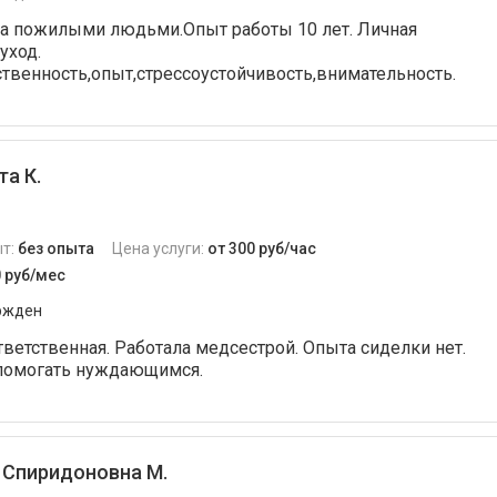
за пожилыми людьми.Опыт работы 10 лет. Личная
уход.
твенность,опыт,стрессоустойчивость,внимательность.
а К.
т:
без опыта
Цена услуги:
от 300 руб/час
0 руб/мес
ржден
тветственная. Работала медсестрой. Опыта сиделки нет.
 помогать нуждающимся.
 Спиридоновна М.