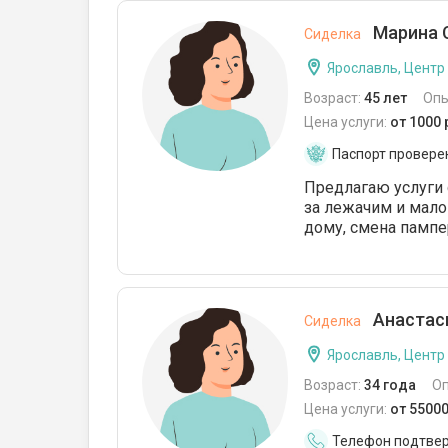
Марина С
Сиделка
Ярославль, Центр
Возраст:
45 лет
Опы
Цена услуги:
от 1000
Паспорт провере
Предлагаю услуги 
за лежачим и мал
дому, смена пампе
Анастаси
Сиделка
Ярославль, Центр
Возраст:
34 года
О
Цена услуги:
от 5500
Телефон подтве