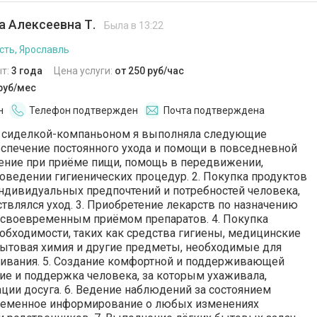
 Алексеевна Т.
Была в 13:22
сть, Ярославль
т:
3 года
Цена услуги:
от 250 руб/час
 руб/мес
н
Телефон подтвержден
Почта подтверждена
ты сиделкой-компаньоном я выполняла следующие
беспечение постоянного ухода и помощи в повседневной
ение при приёме пищи, помощь в передвижении,
оведении гигиенических процедур. 2. Покупка продуктов
индивидуальных предпочтений и потребностей человека,
твлялся уход. 3. Приобретение лекарств по назначению
а своевременным приёмом препаратов. 4. Покупка
обходимости, таких как средства гигиены, медицинские
ытовая химия и другие предметы, необходимые для
ивания. 5. Создание комфортной и поддерживающей
е и поддержка человека, за которым ухаживала,
ции досуга. 6. Ведение наблюдений за состоянием
ременное информирование о любых изменениях