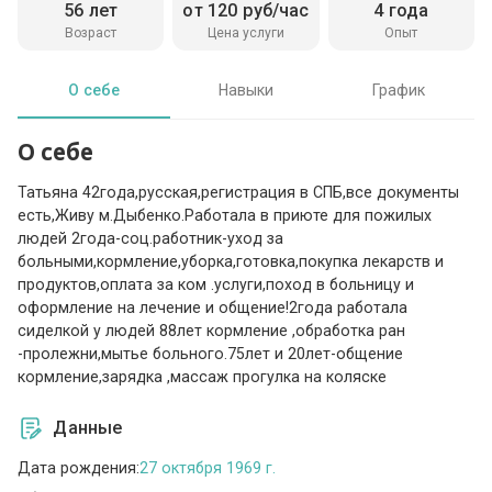
56 лет
от 120 руб/час
4 года
Возраст
Цена услуги
Опыт
О себе
Навыки
График
О себе
Татьяна 42года,русская,регистрация в СПБ,все документы
есть,Живу м.Дыбенко.Работала в приюте для пожилых
людей 2года-соц.работник-уход за
больными,кормление,уборка,готовка,покупка лекарств и
продуктов,оплата за ком .услуги,поход в больницу и
оформление на лечение и общение!2года работала
сиделкой у людей 88лет кормление ,обработка ран
-пролежни,мытье больного.75лет и 20лет-общение
кормление,зарядка ,массаж прогулка на коляске
Данные
Дата рождения:
27 октября 1969 г.