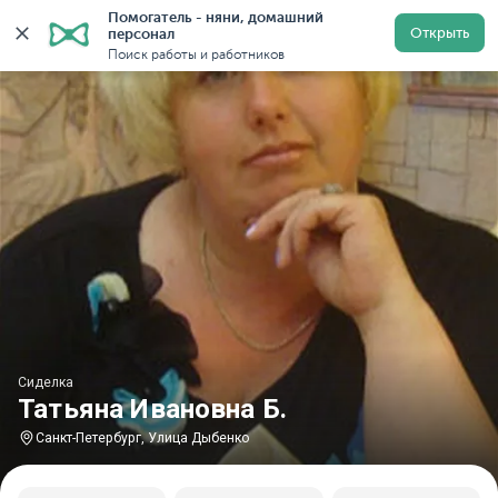
Помогатель - няни, домашний 
Главная
Сиделки
Сиделки в Санкт-Петербурге
С
Открыть
персонал
Поиск работы и работников
Сиделка
Татьяна Ивановна Б.
Санкт-Петербург, Улица Дыбенко