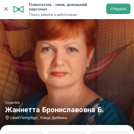
Помогатель - няни, домашний 
Главная
Сиделки
Сиделки в Санкт-Петербурге
С
Открыть
персонал
Поиск работы и работников
Сиделка
Жаннетта Брониславовна Б.
Санкт-Петербург, Улица Дыбенко