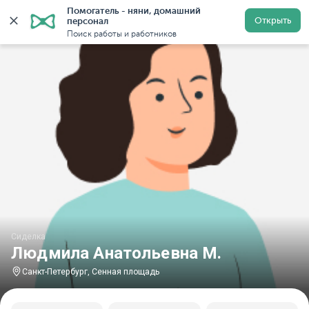
Помогатель - няни, домашний 
Главная
Сиделки
Сиделки в Санкт-Петербурге
С
Открыть
персонал
Поиск работы и работников
Сиделка
Людмила Анатольевна М.
Санкт-Петербург, Сенная площадь