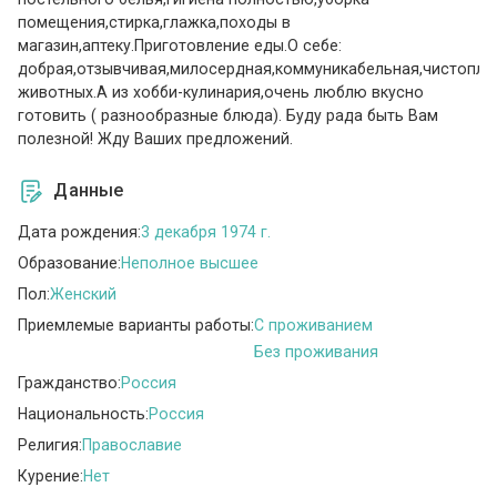
помещения,стирка,глажка,походы в
магазин,аптеку.Приготовление еды.О себе:
добрая,отзывчивая,милосердная,коммуникабельная,чистопло
животных.А из хобби-кулинария,очень люблю вкусно
готовить ( разнообразные блюда). Буду рада быть Вам
полезной! Жду Ваших предложений.
Данные
Дата рождения:
3 декабря 1974 г.
Образование:
Неполное высшее
Пол:
Женский
Приемлемые варианты работы:
C проживанием
Без проживания
Гражданство:
Россия
Национальность:
Россия
Религия:
Православие
Курение:
Нет