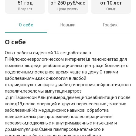
51 год
от 250 руб/час
от 10 лет
Возраст
Цена услуги
Опыт
О себе
Навыки
График
О себе
Опыт работы сиделкой 14 лет,работала в
ПНИ(психоневрологическом интернате),в пансионатах для
пожилых людей,в реабилитационных центрах,в больнице с
подопечным,последнее время чаще на дому.С такими
заболеваниями,как онкология в любой
стадии,инсульт,инфаркт,диабет,гипертония,нейропатия,полны
паралич,переломы,ампутации,артроз
,дцп,Паркинсон,Альцгеймера,деменция,реабилитация после
ковид19,после операций и других перенесённых ,тяжёлых
заболеваний.Из медицинских навыков: обработка
всевозможных ран,пролежней,послеоперационные
перевязки,подкожные и внутримышечные инъекции и
др.манипуляции.Смена памперсов,нательного и
постельного белья,гигиена полностью,уборка