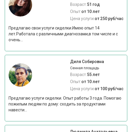
Возраст:
51 год
Опыт:
от 10 лет
Цена услуги:
от 250 руб/час
Предлагаю свои услуги сиделки.Имею опыт 14
лет.Работала с различными диагнозами,в том числе и с
очень...
Диля Собировна
Сенная площадь
Возраст:
55 лет
Опыт:
от 10 лет
Цена услуги:
от 100 руб/час
Предлагаю услуги сиделки. Опыт работы 3 года. Помогаю
пожилым людям по дому: сходить за продуктами
навести...
Людмила Анатольевна