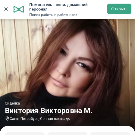
Помогатель - няни, домашний 
Главная
Сиделки
Сиделки в Санкт-Петербурге
С
Открыть
персонал
Поиск работы и работников
Сиделка
Виктория Викторовна М.
Санкт-Петербург, Сенная площадь