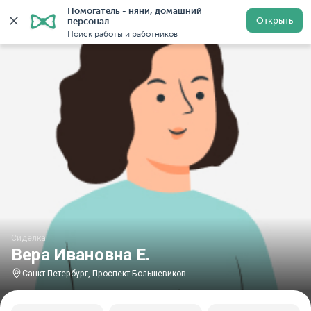
Помогатель - няни, домашний 
Главная
Сиделки
Сиделки в Санкт-Петербурге
Си
Открыть
персонал
Поиск работы и работников
Сиделка
Вера Ивановна Е.
Санкт-Петербург, Проспект Большевиков