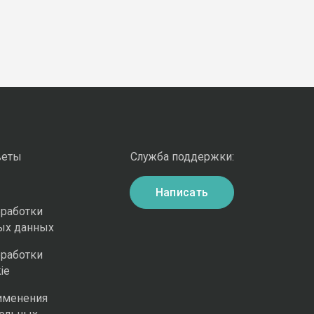
веты
Служба поддержки:
Написать
бработки
ых данных
бработки
ie
именения