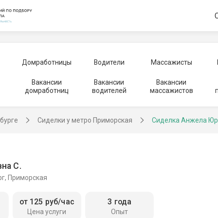
Домработницы
Водители
Массажисты
Вакансии
Вакансии
Вакансии
домработниц
водителей
массажистов
рбурге
Сиделки у метро Приморская
Сиделка Анжела Юр
на С.
рг, Приморская
от 125 руб/час
3 года
Цена услуги
Опыт