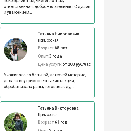
неконфликтная, чистоплотная,
ответственная, доброжелательная. С душой
и уважением...
Татьяна Николаевна
Приморская
Возраст:
68 лет
Опыт:
3 года
Цена услуги:
от 200 руб/час
Ухаживала за больной, лежачей матерью,
делала внутримышечные инъекции,
обрабатывала раны, готовила еду,...
Татьяна Викторовна
Приморская
Возраст:
61 год
Опыт:
3 года