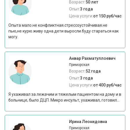
Возраст:
50 лет
Опыт:
3 года
Цена услуги:
от 150 руб/час
Опыта мало.не конфликтная.стрессоустойчивая.не
пью,не курю.живу одна.дети выросли.буду стараться как
могу.
Анвар Рахматуллоевич
Приморская
Возраст:
52 года
Опыт:
3 года
Цена услуги:
от 400 руб/час
Я ухаживал за лежачим и тяжелым пациентом на дому и в
больнице, было ДЦП. Микро инсульт, ухаживал, готовил...
Ирина Леонидовна
Приморская