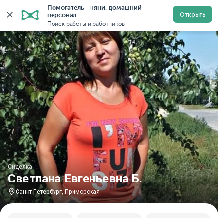
Помогатель - няни, домашний 
Главная
Сиделки
Сиделки в Санкт-Петербурге
Си
Открыть
персонал
Поиск работы и работников
Сиделка
Светлана Евгеньевна Б.
Санкт-Петербург, Приморская