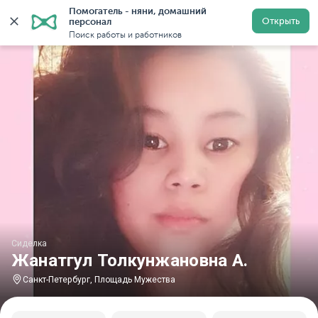
Помогатель - няни, домашний 
Главная
Сиделки
Сиделки в Санкт-Петербурге
С
Открыть
персонал
Поиск работы и работников
Сиделка
Жанатгул Толкунжановна А.
Санкт-Петербург, Площадь Мужества