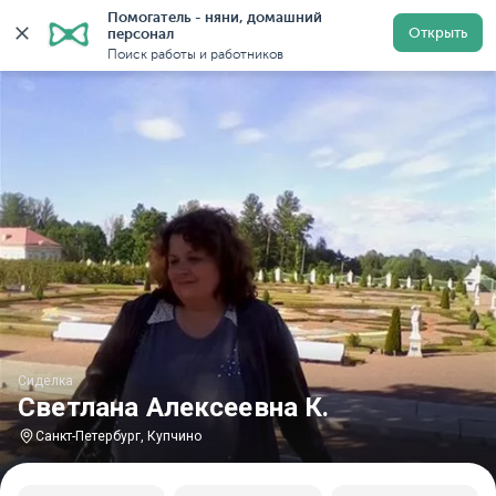
Помогатель - няни, домашний 
Главная
Сиделки
Сиделки в Санкт-Петербурге
Си
Открыть
персонал
Поиск работы и работников
Сиделка
Светлана Алексеевна К.
Санкт-Петербург, Купчино