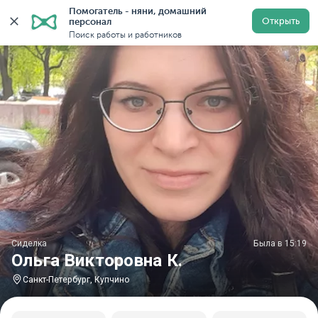
Помогатель - няни, домашний 
Главная
Сиделки
Сиделки в Санкт-Петербурге
Си
Открыть
персонал
Поиск работы и работников
Сиделка
Была в 15:19
Ольга Викторовна К.
Санкт-Петербург, Купчино