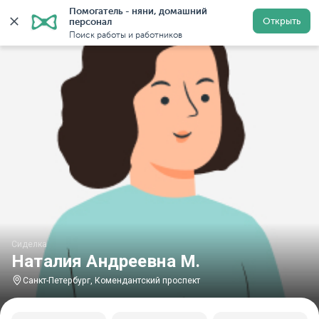
Помогатель - няни, домашний 
Главная
Сиделки
Сиделки в Санкт-Петербурге
Си
Открыть
персонал
Поиск работы и работников
Сиделка
Наталия Андреевна М.
Санкт-Петербург, Комендантский проспект