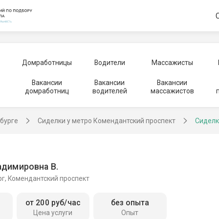
Домработницы
Водители
Массажисты
Вакансии
Вакансии
Вакансии
домработниц
водителей
массажистов
рбурге
Сиделки у метро Комендантский проспект
Сиделк
адимировна В.
рг, Комендантский проспект
от 200 руб/час
без опыта
Цена услуги
Опыт