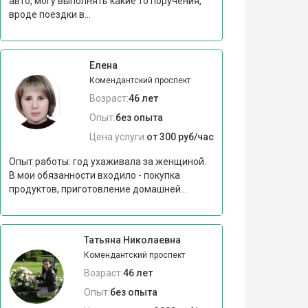
авто, могу выполнять какие то поручения,
вроде поездки в...
Елена
Комендантский проспект
Возраст:
46 лет
Опыт:
без опыта
Цена услуги:
от 300 руб/час
Опыт работы: год ухаживала за женщиной.
В мои обязанности входило - покупка
продуктов, приготовление домашней...
Татьяна Николаевна
Комендантский проспект
Возраст:
46 лет
Опыт:
без опыта