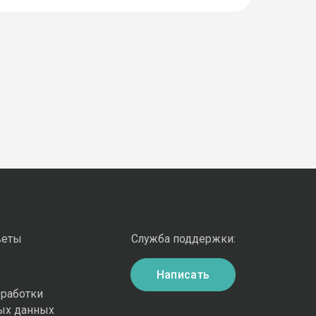
веты
Служба поддержки:
Написать
бработки
ых данных