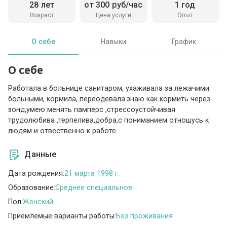
28 лет
от 300 руб/час
1 год
Возраст
Цена услуги
Опыт
О себе
Навыки
График
О себе
Работала в больнице санитаром, ухаживала за лежачими
больными, кормила, переодевала.знаю как кормить через
зонд,умею менять памперс ,стрессоустойчивая
трудолюбива ,терпелива,добра,с пониманием отношусь к
людям и отвественно к работе
Данные
Дата рождения:
21 марта 1998 г.
Образование:
Среднее специальное
Пол:
Женский
Приемлемые варианты работы:
Без проживания