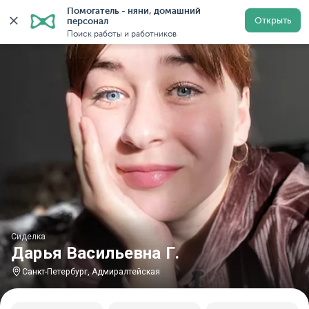
Помогатель - няни, домашний 
Главная
Сиделки
Сиделки в Санкт-Петербурге
С
Открыть
персонал
Поиск работы и работников
Сиделка
Дарья Васильевна Г.
Санкт-Петербург, Адмиралтейская