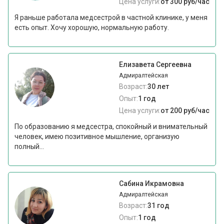
Цена услуги:
от 300 руб/час
Я раньше работала медсестрой в частной клинике, у меня
есть опыт. Хочу хорошую, нормальную работу.
Елизавета Сергеевна
Адмиралтейская
Возраст:
30 лет
Опыт:
1 год
Цена услуги:
от 200 руб/час
По образованию я медсестра, спокойный и внимательный
человек, имею позитивное мышление, организую
полный...
Сабина Икрамовна
Адмиралтейская
Возраст:
31 год
Опыт:
1 год