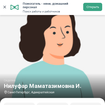
Помогатель - няни, домашний 
Главная
Сиделки
Сиделки в Санкт-Петербурге
С
Открыть
персонал
Поиск работы и работников
Сиделка
Нилуфар Маматазимовна И.
Санкт-Петербург, Адмиралтейская