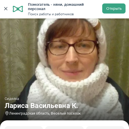
Помогатель - няни, домашний 
Главная
Сиделки
Сиделки в Ленинградской области
Открыть
персонал
Поиск работы и работников
Сиделка
Лариса Васильевна К.
Ленинградская область, Веселый поселок