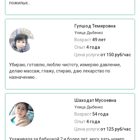
пожилых...
Гулшод Темировна
Улица Дыбенко
Возраст:
49 лет
Опыт:
4 года
Цена услуги:
от 150 руб/час
Убираю, готовлю, люблю чистоту, измеряю давление,
делаю массаж, глажу, стираю, даю лекарство по
назначению...
Шаходат Мусоевна
Улица Дыбенко
Возраст:
54 года
Опыт:
4 года
Цена услуги:
от 125 руб/час
Ухаживала за бабушкой 2 и более лет, могу дать номер