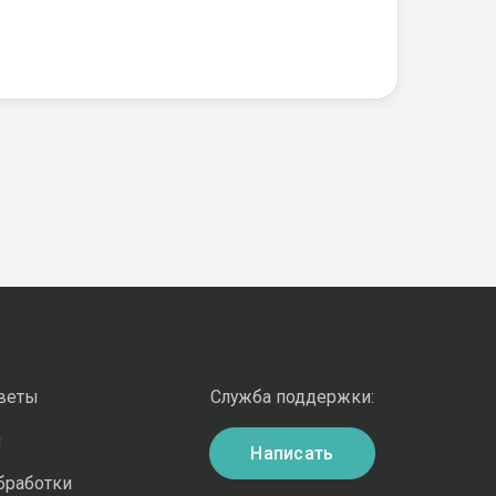
оветы
Служба поддержки:
и
Написать
бработки