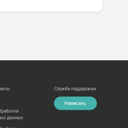
оветы
Служба поддержки:
и
Написать
бработки
ных данных