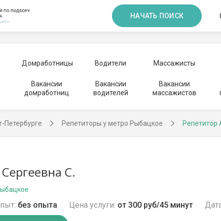
НАЧАТЬ ПОИСК
Домработницы
Водители
Массажисты
Вакансии
Вакансии
Вакансии
домработниц
водителей
массажистов
т-Петербурге
Репетиторы у метро Рыбацкое
Репетитор 
 Сергеевна С.
Рыбацкое
пыт:
без опыта
Цена услуги:
от 300 руб/45 минут
Дата