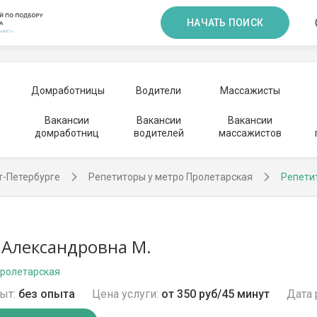
НАЧАТЬ ПОИСК
Домработницы
Водители
Массажисты
Вакансии
Вакансии
Вакансии
домработниц
водителей
массажистов
т-Петербурге
Репетиторы у метро Пролетарская
Репети
 Александровна М.
Пролетарская
ыт:
без опыта
Цена услуги:
от 350 руб/45 минут
Дата 