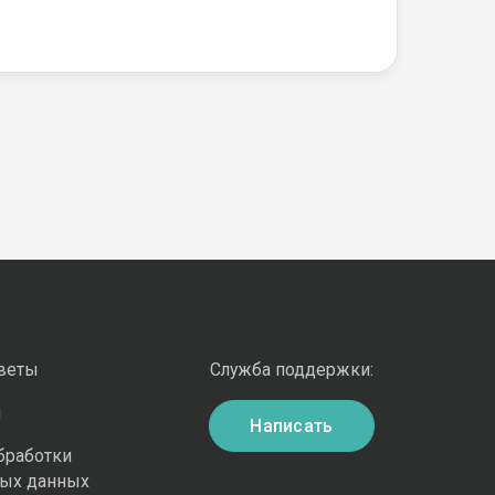
оветы
Служба поддержки:
и
Написать
бработки
ных данных