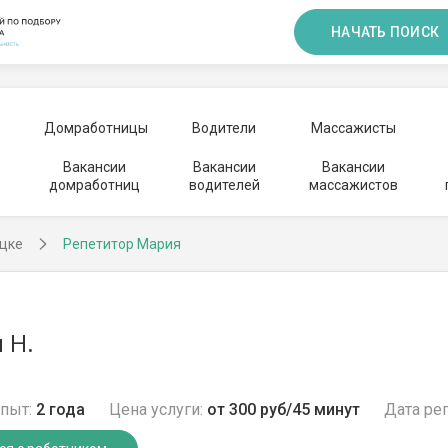
НАЧАТЬ ПОИСК
Домработницы
Водители
Массажисты
Вакансии
Вакансии
Вакансии
домработниц
водителей
массажистов
ецке
Репетитор Мария
 Н.
пыт:
2 года
Цена услуги:
от 300 руб/45 минут
Дата ре