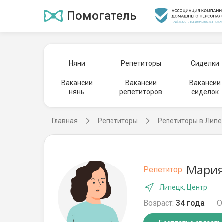
Помогатель
Няни
Репетиторы
Сиделки
Вакансии
Вакансии
Вакансии
нянь
репетиторов
сиделок
Главная
Репетиторы
Репетиторы в Лип
Мария
Репетитор
Липецк, Центр
Возраст:
34 года
О