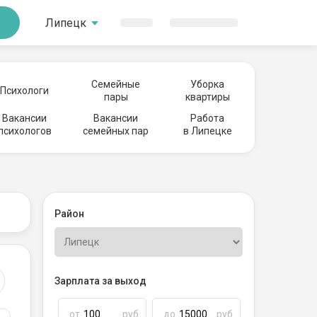
Липецк
Семейные
Уборка
Психологи
пары
квартиры
Вакансии
Вакансии
Работа
психологов
семейных пар
в Липецке
Район
Зарплата за выход
от
руб
до
руб