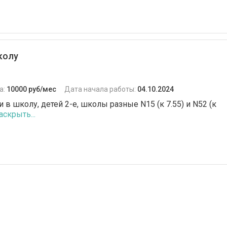
колу
а:
10000 руб/мес
Дата начала работы:
04.10.2024
 в школу, детей 2-е, школы разные N15 (к 7.55) и N52 (к
аскрыть...