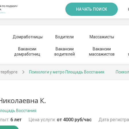
НАЧАТЬ ПОИСК
Домработницы
Водители
Массажисты
Вакансии
Вакансии
Вакансии
домработниц
водителей
массажистов
етербурге
Психологи у метро Площадь Восстания
Психол
иколаевна К.
Площадь Восстания
пыт:
6 лет
Цена услуги:
от 4000 руб/час
Дата регистра