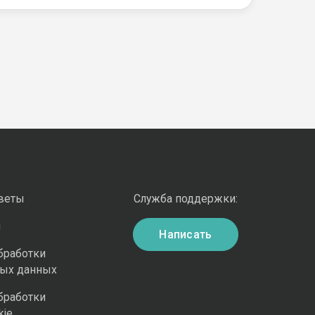
оветы
Служба поддержки:
и
Написать
бработки
ных данных
бработки
kie