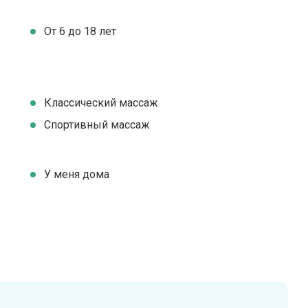
От 6 до 18 лет
Классический массаж
Спортивный массаж
У меня дома