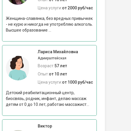
Цена услуги:
от 2000 руб/час
Женщина-славянка, без вредных привычкек
- не курю и никогда не употребляю алкоголь.
Высшее образование ...
Лариса Михайловна
Адмиралтейская
Возраст:
57 лет
Опыт:
от 10 лет
Цена услуги:
от 1000 руб/час
Детский реабилитационный центр,
биосвязь, родник, инфант, делаю массаж
детям от 0 до 10 лет, работаю массажист...
Виктор