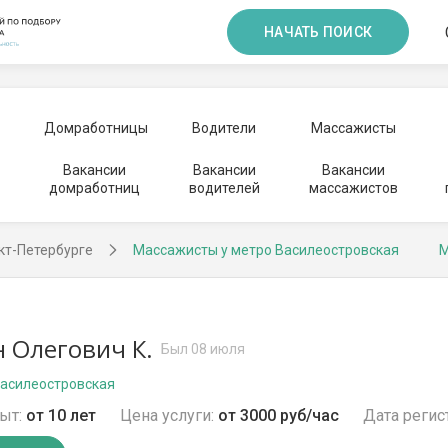
НАЧАТЬ ПОИСК
Домработницы
Водители
Массажисты
Вакансии
Вакансии
Вакансии
домработниц
водителей
массажистов
кт-Петербурге
Массажисты у метро Василеостровская
М
 Олегович К.
Был 08 июля
Василеостровская
ыт:
от 10 лет
Цена услуги:
от 3000 руб/час
Дата регис