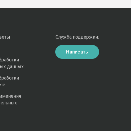
оветы
Служба поддержки:
и
Написать
бработки
ных данных
бработки
kie
рименения
тельных