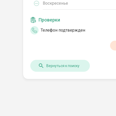
Воскресенье
Проверки
Телефон подтвержден
Вернуться к поиску