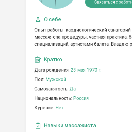
Связаться с работ
О себе
Опыт работы: кардиологический санаторий
массаж-спа процедуры, частная практика,
специализаций, артистами балета. Владею
Кратко
Дата рождения:
23 мая 1970 г.
Пол:
Мужской
Самозанятость:
Да
Национальность:
Россия
Курение:
Нет
Навыки массажиста