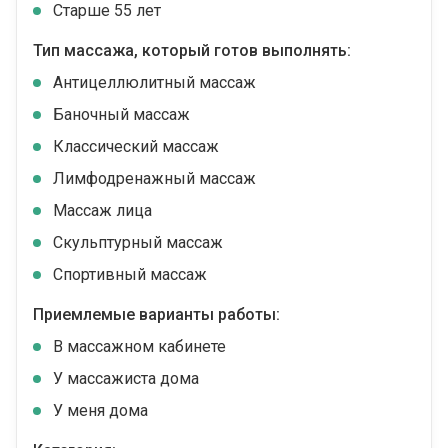
Старше 55 лет
Тип массажа, который готов выполнять:
Антицеллюлитный массаж
Баночный массаж
Классический массаж
Лимфодренажный массаж
Массаж лица
Скульптурный массаж
Спортивный массаж
Приемлемые варианты работы:
В массажном кабинете
У массажиста дома
У меня дома