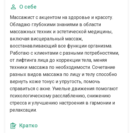
О себе
Массажист с акцентом на здоровье и красоту.
Обладаю глубокими знаниями в области
массажных техник и эстетической медицины,
включая висцеральный массаж,
восстанавливающий все функции организма.
Работаю с клиентами с разными потребностями,
от лифтинга лица до коррекции тела, меняя
техники массажа по необходимости. Сочетание
разных видов массажа по лицу и телу способно
вернуть коже тонус и упругость, помочь
справиться с акне. Умелые движения помогают
психологическому расслаблению, снижению
стресса и улучшению настроения в гармонии и
релаксации.
Кратко