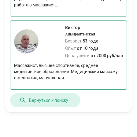
работаю массажист...
Виктор
Адмиралтейская
Возраст:
53 года
Опыт:
от 10 года
Цена услуги:
от 2000 руб/час
Массажист, высшее спортивное, среднее
медицинское образование. Медицинский массажу,
остеопатия, мануальная...
Вернуться к поиску