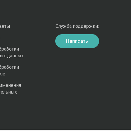
оветы
Служба поддержки:
и
Написать
бработки
ных данных
бработки
kie
рименения
тельных