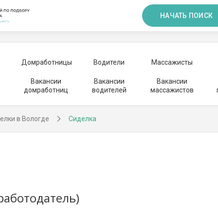
НАЧАТЬ ПОИСК
Домработницы
Водители
Массажисты
Вакансии
Вакансии
Вакансии
домработниц
водителей
массажистов
елки в Вологде
Сиделка
работодатель)