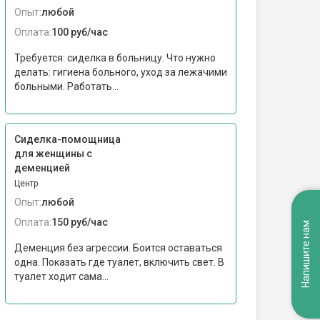
Опыт:
любой
Оплата:
100 руб/час
Требуется: сиделка в больницу. Что нужно
делать: гигиена больного, уход за лежачими
больными. Работать...
Сиделка-помощница
для женщины с
деменцией
Центр
Опыт:
любой
Оплата:
150 руб/час
Напишите нам
Деменция без агрессии. Боится оставаться
одна. Показать где туалет, включить свет. В
туалет ходит сама...