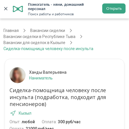
Помогатель - няни, домашний 
Открыть
персонал
Кызыл
Войти
Регистрация
Поиск работы и работников
Главная
Вакансии сиделки
Вакансии сиделки в Республике Тыва
Вакансии для сиделок в Кызыле
Сиделка-помощница человеку после инсульта
Ханды Валерьевна
Наниматель
Сиделка-помощница человеку после
инсульта (подработка, подходит для
пенсионеров)
Кызыл
Опыт:
любой
Оплата:
300 руб/час
Оплата:
21000 руб/мес