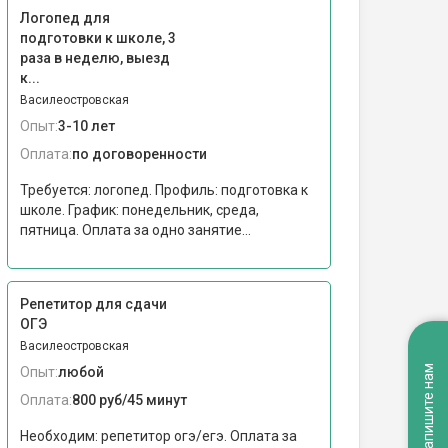
Логопед для
подготовки к школе, 3
раза в неделю, выезд
к...
Василеостровская
Опыт:
3-10 лет
Оплата:
по договоренности
Требуется: логопед. Профиль: подготовка к
школе. График: понедельник, среда,
пятница. Оплата за одно занятие...
Репетитор для сдачи
ОГЭ
Василеостровская
Напишите нам
Опыт:
любой
Оплата:
800 руб/45 минут
Необходим: репетитор огэ/егэ. Оплата за