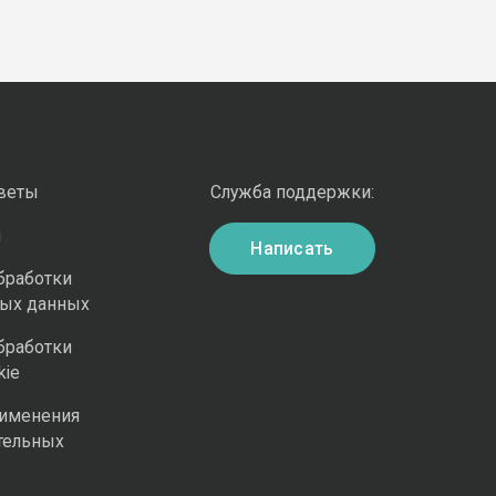
оветы
Служба поддержки:
и
Написать
бработки
ных данных
бработки
kie
рименения
тельных