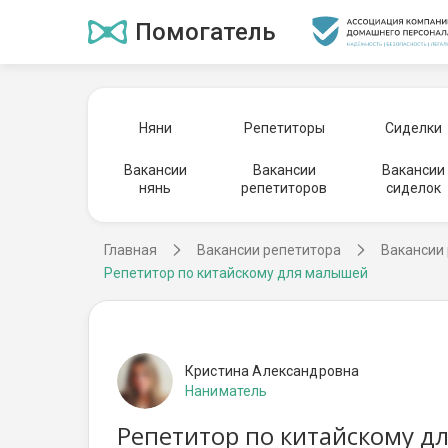
Помогатель
Няни
Репетиторы
Сиделки
Вакансии
Вакансии
Вакансии
нянь
репетиторов
сиделок
Главная
Вакансии репетитора
Вакансии 
Репетитор по китайскому для малышей
Кристина Александровна
Наниматель
Репетитор по китайскому д