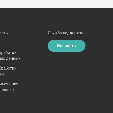
оветы
Служба поддержки:
и
Написать
бработки
ных данных
бработки
kie
рименения
тельных