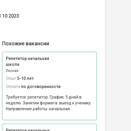
3.10.2023
Похожие вакансии
Репетитор начальная
школа
Лесная
Опыт:
5-10 лет
Оплата:
по договоренности
Требуется: репетитор. График: 5 дней в
неделю. Занятия формата: выезд к ученику.
Направление работы: начальная...
Репетитор начальных