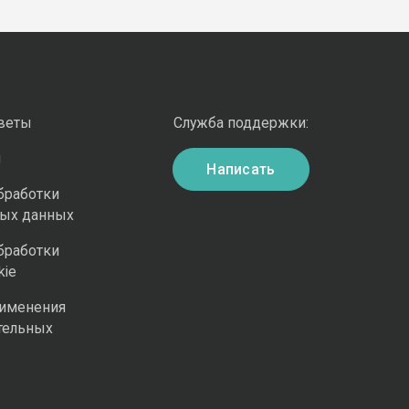
оветы
Служба поддержки:
и
Написать
бработки
ных данных
бработки
kie
рименения
тельных