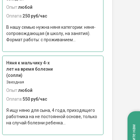
Опыт:
любой
Оплата:
250 руб/час
В нашу семью нужна няня категории: няня-
сопровождающая (в школу, на занятия).
Формат работы: c проживанием...
Няня к мальчику 4-х
лет на время болезни
(сопли)
Звездная
Опыт:
любой
Оплата:
550 руб/час
Я ищу няню для сына, 4 года, приходящего
работника на не постоянной основе, только
на случай болезни ребенка...
Напишите нам