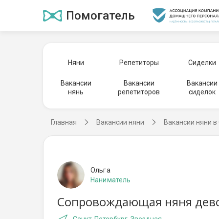
Помогатель
Няни
Репетиторы
Сиделки
Вакансии
Вакансии
Вакансии
нянь
репетиторов
сиделок
Главная
Вакансии няни
Вакансии няни в
Ольга
Наниматель
Сопровождающая няня девоч