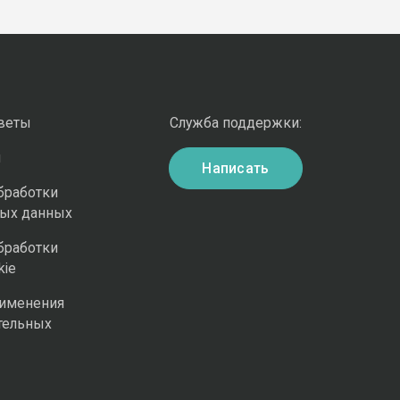
оветы
Служба поддержки:
и
Написать
бработки
ных данных
бработки
kie
рименения
тельных